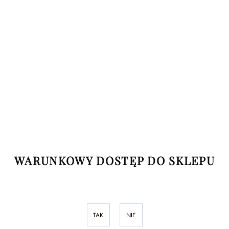
(0)
Ceny możesz poznać po rejestracji Twojej firmy. Dziękujemy.
WARUNKOWY DOSTĘP DO SKLEPU
TAK
NIE