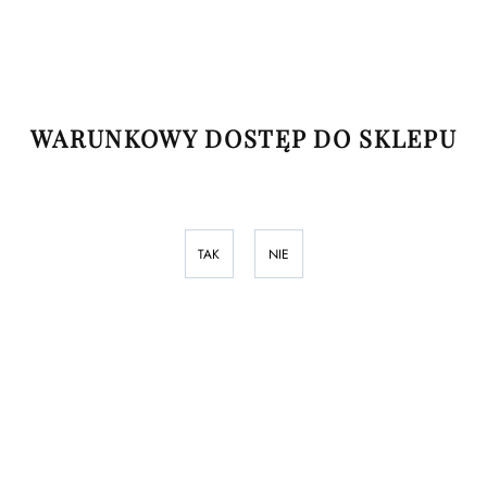
1 tabletka
(porcja
Składniki
dzienna)
WARUNKOWY DOSTĘP DO SKLEPU
Sproszkowane kiełki
100 mg
brokułu
BroccoPhane®
W tym: sulforafan
400 µg
TAK
NIE
Składniki:
sproszkowane kiełki brokułu (
Brassica oleracea
italica
)
BroccoPhane®
standaryzowane na 0,4% sulforafanu,
substancja wypełniająca (celuloza mikrokrystaliczna).
Zalecana porcja do spożycia w ciągu dnia niezbędna do
uzyskania korzystnego działania produktu:
1 tabletka. Nie
przekraczać zalecanej porcji do spożycia w ciągu dnia.
Produkt nie może być stosowany jako substytut zróżnicowanej