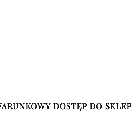
 możesz poznać po rejestracji
Ceny możesz poznać po rejest
Twojej firmy. Dziękujemy.
Twojej firmy. Dziękujemy.
ARUNKOWY DOSTĘP DO SKLE
 LBT43-BL Kompletny labret
SKU: LBTK107-ZT Komple