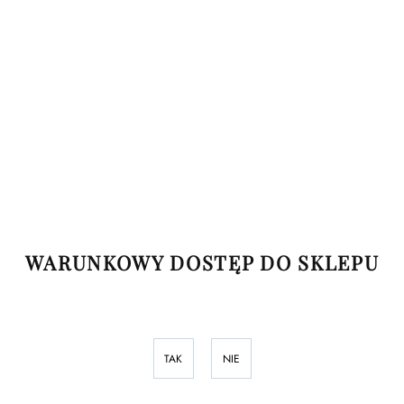
Symbol:
LBT12-BL
Tytanowy labret z gwintem wewnętrznym
Ceny możesz poznać po rejestracji
Twojej firmy. Dziękujemy.
WARUNKOWY DOSTĘP DO SKLEPU
24 godziny
Wysyłka w ciągu
Dostępna mała ilość
TAK
NIE