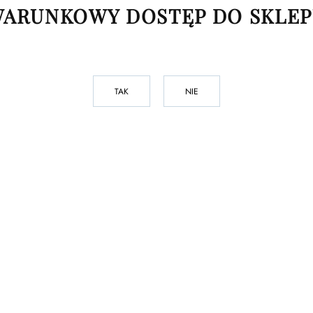
ARUNKOWY DOSTĘP DO SKLE
TAK
NIE
o pręcika - model typu push-in. Taki rodzaj biżuterii jest bardzo prosty w z
atywa dla labretów zakręcanych - łatwiej się je zakłada, a ciężej gubi. Model
ielu rozmiarach grubości i długości pręcika, więc przed zakupem upewnij s
PRODUKTY PODOBNE